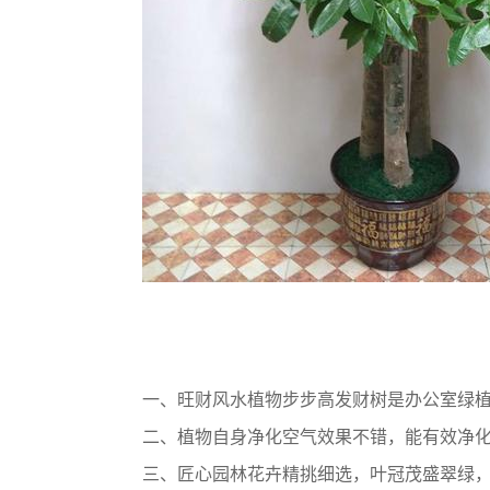
一、旺财风水植物步步高发财树是办公室绿植
二、植物自身净化空气效果不错，能有效净化
三、匠心园林花卉精挑细选，叶冠茂盛翠绿