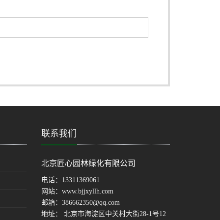
联系我们
北京匠心园林绿化有限公司
电话：
13311369061
网站：
www.bjjxyllh.com
邮箱：
386662350@qq.com
地址： 北京市海淀区中关村大街28-1号12