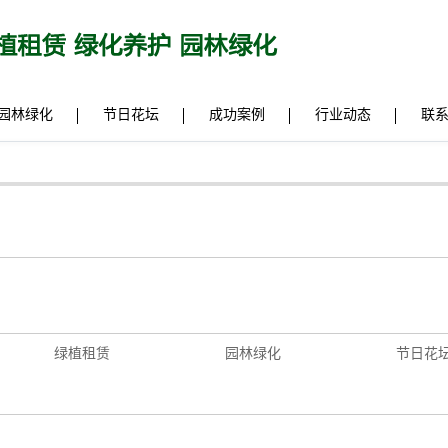
园林绿化
节日花坛
成功案例
行业动态
联
绿植租赁
园林绿化
节日花