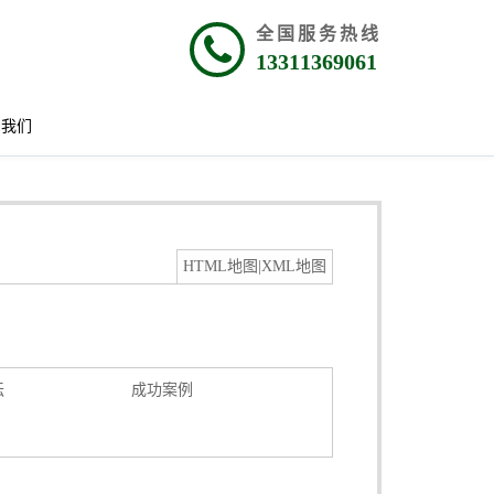
全国服务热线
13311369061
系我们
HTML地图
|
XML地图
坛
成功案例