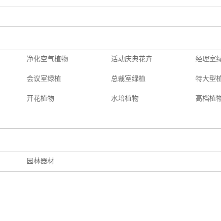
净化空气植物
活动庆典花卉
经理室
会议室绿植
总裁室绿植
特大型
开花植物
水培植物
高档植
园林器材