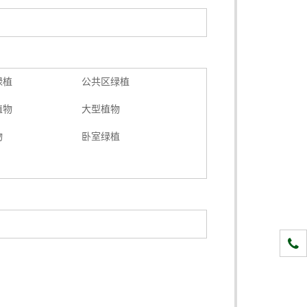
绿植
公共区绿植
植物
大型植物
物
卧室绿植
1331