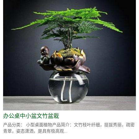
办公桌中小盆文竹盆栽
产品分类： 小型桌面植物产品简介：文竹枝叶纤细，挺拔秀丽，疏密
青翠，姿态潇洒，是具有极高观...