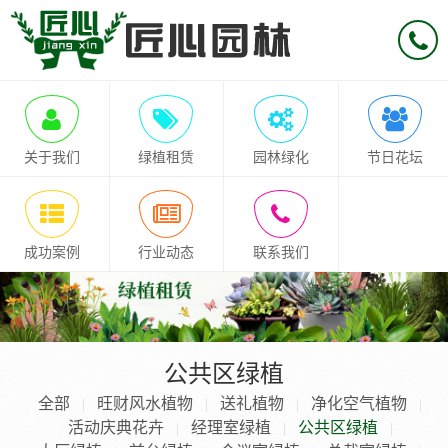
关于我们
绿植租赁
园林绿化
节日花坛
成功案例
行业动态
联系我们
公共区绿植
全部
旺财风水植物
送礼植物
净化空气植物
|
|
|
|
活动庆典花卉
经理室绿植
公共区绿植
|
|
|