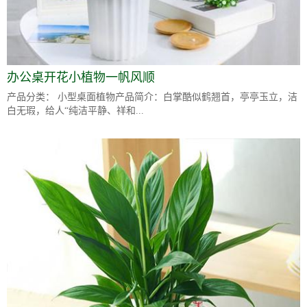
办公桌开花小植物一帆风顺
产品分类： 小型桌面植物产品简介：白掌酷似鹤翘首，亭亭玉立，洁
白无瑕，给人“纯洁平静、祥和...