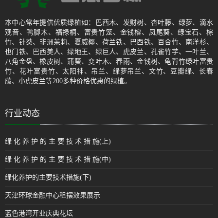
本中心常年提供优质绿植如：巴西木、发财树、杏叶藤、绿萝、滴水
观音、鸭脚木、福禄桐、富贵竹笼、金钱榕、凤尾葵、绿宝石、棕
竹、针葵、非洲茉莉、夏威椰、荷兰铁、巴西铁、百合竹、南洋杉、
也门铁、巴西美人、绿地王、绿巨人、虎皮兰、孔雀竹芋、一叶兰、
八角金盘、橡皮树、蒲葵、变叶木、春雨、金钱树、龟背竹绿叶富贵
竹、花叶富贵竹、太阳神、吊兰、绿萝吊兰、文竹、豆瓣绿、长春
藤、小虎皮兰等200多种价格优惠的绿植。
行业动态
绿 化 养 护 的 主 要 技 术 措 施(上)
绿 化 养 护 的 主 要 技 术 措 施(中)
绿化养护的主要技术措施(下)
天津环球金融中心租摆效果展示
蓝色港湾开业庆典花坛