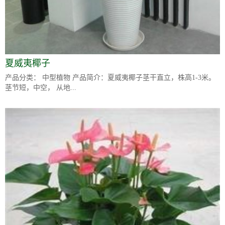
夏威夷椰子
产品分类： 中型植物 产品简介：夏威夷椰子茎干直立，株高1-3米。
茎节短，中空， 从地...