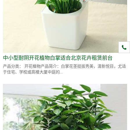
1331
中小型耐阴开花植物白掌适合北京花卉租赁前台
产品分类： 开花植物产品简介：白掌花茎挺拔秀美，清新悦目，尤适
于住宅、学校或高楼大厦中庭的...