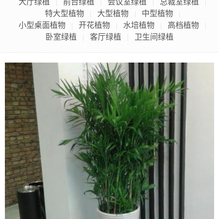
大厅绿植
前台绿植
会议室绿植
总裁室绿植
|
|
|
|
特大型植物
大型植物
中型植物
|
|
|
小型桌面植物
开花植物
水培植物
高档植物
|
|
|
|
卧室绿植
客厅绿植
卫生间绿植
|
|