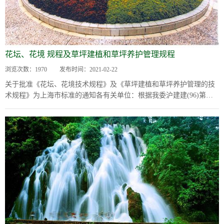
花坛、花境 规程及草坪建植和草坪养护管理规程
浏览次数：
1970
发布时间：
2021-02-22
关于批准《花坛、花境技术规程》及《草坪建植和草坪养护管理的技
术规程》为上海市标准的通知各有关单位：根据我委沪建建(96)第
0402号文的要求，由市园林管理局主编的...