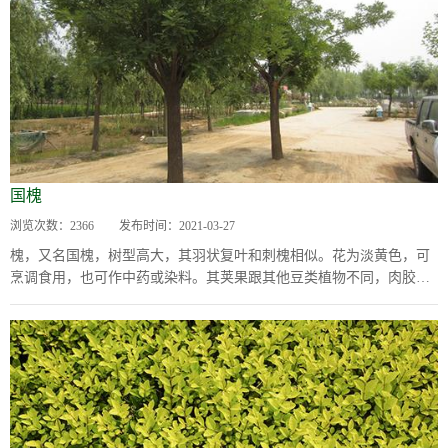
国槐
浏览次数：
2366
发布时间：
2021-03-27
槐，又名国槐，树型高大，其羽状复叶和刺槐相似。花为淡黄色，可
烹调食用，也可作中药或染料。其荚果跟其他豆类植物不同，肉胶
质，在种粒之间收缩，形成念珠状，俗称“槐米”...