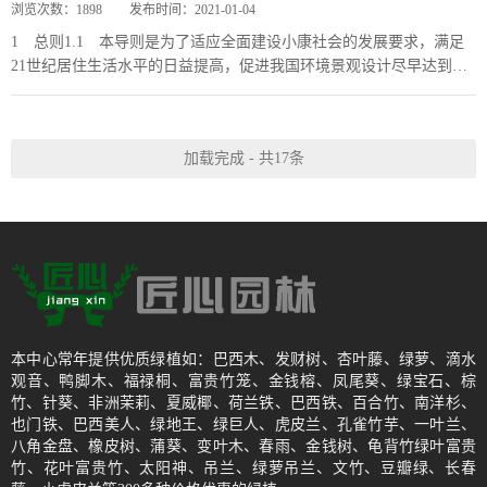
浏览次数：
1898
发布时间：
2021-01-04
1 总则1.1 本导则是为了适应全面建设小康社会的发展要求，满足
21世纪居住生活水平的日益提高，促进我国环境景观设计尽早达到国
际先进水平而编制的。旨在指导设计单位...
加载完成 - 共17条
本中心常年提供优质绿植如：巴西木、发财树、杏叶藤、绿萝、滴水
观音、鸭脚木、福禄桐、富贵竹笼、金钱榕、凤尾葵、绿宝石、棕
竹、针葵、非洲茉莉、夏威椰、荷兰铁、巴西铁、百合竹、南洋杉、
也门铁、巴西美人、绿地王、绿巨人、虎皮兰、孔雀竹芋、一叶兰、
八角金盘、橡皮树、蒲葵、变叶木、春雨、金钱树、龟背竹绿叶富贵
竹、花叶富贵竹、太阳神、吊兰、绿萝吊兰、文竹、豆瓣绿、长春