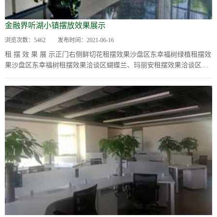
金融界听湖小镇摆放效果展示
浏览次数：
5462
发布时间：
2021-06-16
租 摆 效 果 展 示正门右侧鲜切花租摆效果沙盘区东幸福树绿植租摆效
果沙盘区东幸福树租摆效果洽谈区蝴蝶兰、玛丽安租摆效果洽谈区蝴
蝶兰、玛丽安租摆效果二层楼道绿萝柱...