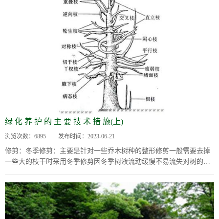
绿 化 养 护 的 主 要 技 术 措 施(上)
浏览次数：
6895
发布时间：
2023-06-21
修剪：冬季修剪：主要是针对一些乔木树种的整形修剪一般需要去掉
一些大的枝干时采用冬季修剪因冬季树液流动缓慢不易流失对树的长
势影响较小;园林上一般以修剪掉重叠枝、对生...