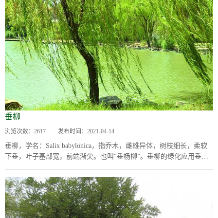
垂柳
浏览次数：
2617
发布时间：
2021-04-14
垂柳，学名：Salix babylonica，指乔木，雌雄异体，树枝细长，柔软
下垂，叶子基部宽，前端渐尖。也叫“垂杨柳”。垂柳的绿化应用垂柳
耐水性很强,被水淹16...