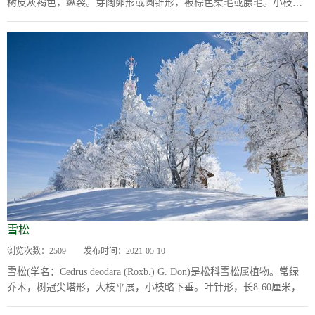
树皮灰褐色，纵裂。芽阔卵形或圆锥形，被棕色柔毛或腺毛。小枝黄
褐色，粗糙...
雪松
浏览次数：
2509
发布时间：
2021-05-10
雪松(学名：Cedrus deodara (Roxb.) G. Don)是松科雪松属植物。常绿
乔木，树冠尖塔形，大枝平展，小枝略下垂。叶针形，长8-60厘米，