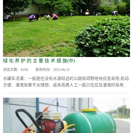
绿 化 养 护 的 主 要 技 术 措 施(中)
浏览次数：
6358
发布时间：
2023-06-21
水罐车浇灌：一般是在没有水源较远的公路和郊野地块应急采用;机动
方便、灌溉效果不太理想、成本高费人工一般只在应及灌溉时采用。
水管人工浇灌：一般是在面积较小庭院、小花...