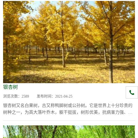
银杏树
1331
浏览次数：
2589
发布时间：
2021-04-25
银杏树又名白果树，古又称鸭脚树或公孙树。它是世界上十分珍贵的
树种之一，为高大落叶乔木，躯干挺拔，树形优美，抗病害力强、耐
污染力高，寿龄绵长，几达数千年。它以其苍劲...