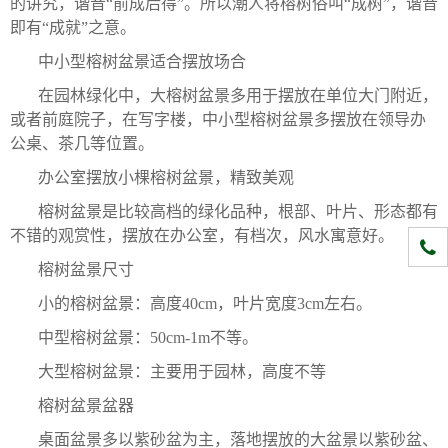
的讲究，谐音“前成后得”。所以潮人将榕树俗叫“成树”，谐音
即有“成就”之意。
中小型榕树盆景适合摆放场合
在园林绿化中，大榕树盆景多用于摆放在单位大门附近，
或者前庭院子，在写字楼，中小型榕树盆景多摆放在领导办
公桌、茶几等位置。
办公室摆放小棵榕树盆景，精致美观
榕树盆景是比较高档的绿化品种，根部、叶片、形态都有
不错的观赏性，摆放在办公室，有档次，风水寓意好。
1331
榕树盆景尺寸
小的榕树盆景：高度40cm，叶片宽度3cm左右。
中型榕树盆景：50cm-1m不等。
大型榕树盆景：主要用于园林，高度不等
榕树盆景盆器
桌面盆景多以紫砂盆为主，落地摆放的大盆景以紫砂盆、