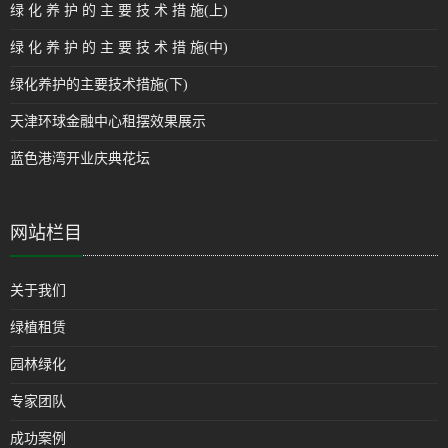
绿 化 养 护 的 主 要 技 术 措 施(上)
绿 化 养 护 的 主 要 技 术 措 施(中)
绿化养护的主要技术措施(下)
天津环球金融中心租摆效果展示
蓝色港湾开业庆典花坛
网站栏目
关于我们
绿植租赁
园林绿化
专家团队
成功案例