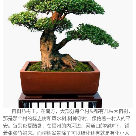
榕树乃树王。在南方，大部分每个村头都有几棵大榕树，
那是那个村的标志树和风水树;树神守村，保佑着一村人的平
安。每到炎夏酷暑，在福州的内河边、河道口的榕树下，铺
着张张竹躺床。而榕树盆景除了可以绿化还有就是有化小人