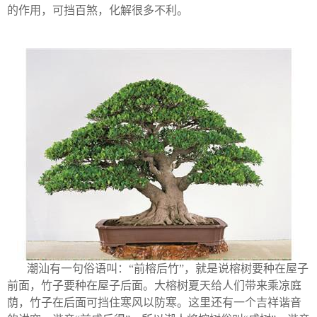
的作用，可挡百煞，化解很多不利。
潮汕有一句俗语叫：“前榕后竹”，就是说榕树要种在屋子
前面，竹子要种在屋子后面。大榕树夏天给人们带来乘凉庭
荫，竹子在后面可挡住寒风以防寒。这里还有一个吉祥谐音