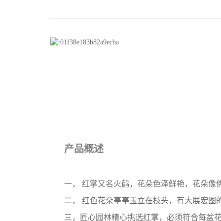
产品概述
一， 红掌又名火鹤，花朵色泽鲜艳，花朵像
二， 红色花朵亭亭玉立在枝头，有大展宏图
三，匠心园林精心挑选红掌，必须符合每盆花