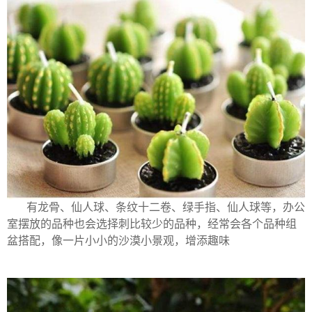
有龙骨、仙人球、条纹十二卷、绿手指、仙人球等，办公
室摆放的品种也会选择刺比较少的品种，经常会各个品种组
盆搭配，像一片小小的沙漠小景观，增添趣味