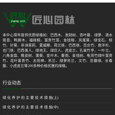
本中心常年提供优质绿植如：巴西木、发财树、杏叶藤、绿萝、滴水
观音、鸭脚木、福禄桐、富贵竹笼、金钱榕、凤尾葵、绿宝石、棕
竹、针葵、非洲茉莉、夏威椰、荷兰铁、巴西铁、百合竹、南洋杉、
也门铁、巴西美人、绿地王、绿巨人、虎皮兰、孔雀竹芋、一叶兰、
八角金盘、橡皮树、蒲葵、变叶木、春雨、金钱树、龟背竹绿叶富贵
竹、花叶富贵竹、太阳神、吊兰、绿萝吊兰、文竹、豆瓣绿、长春
藤、小虎皮兰等200多种价格优惠的绿植。
行业动态
绿 化 养 护 的 主 要 技 术 措 施(上)
绿 化 养 护 的 主 要 技 术 措 施(中)