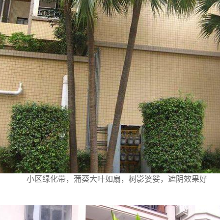
小区绿化带，蒲葵大叶如扇，树影婆娑，遮阴效果好