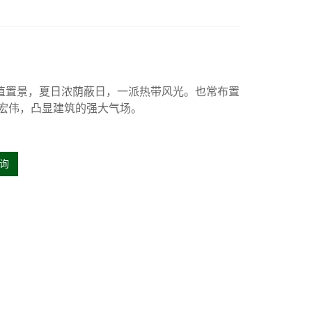
植置景，夏日浓荫蔽日，一派热带风光。也常布置
宏伟，凸显建筑的强大气场。
询