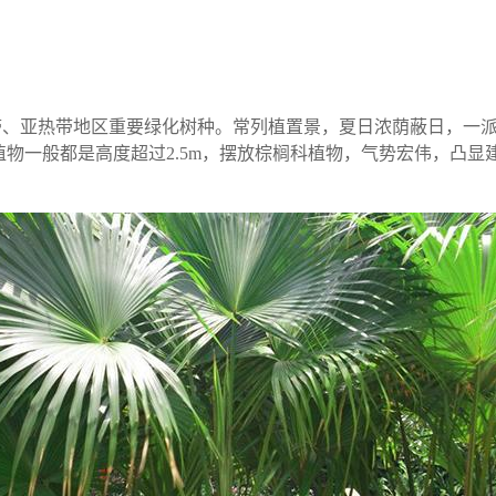
带、亚热带地区重要绿化树种。常列植置景，夏日浓荫蔽日，一
物一般都是高度超过2.5m，摆放棕榈科植物，气势宏伟，凸显