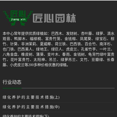
本中心常年提供优质绿植如：巴西木、发财树、杏叶藤、绿萝、滴水
观音、鸭脚木、福禄桐、富贵竹笼、金钱榕、凤尾葵、绿宝石、棕
竹、针葵、非洲茉莉、夏威椰、荷兰铁、巴西铁、百合竹、南洋杉、
也门铁、巴西美人、绿地王、绿巨人、虎皮兰、孔雀竹芋、一叶兰、
八角金盘、橡皮树、蒲葵、变叶木、春雨、金钱树、龟背竹绿叶富贵
竹、花叶富贵竹、太阳神、吊兰、绿萝吊兰、文竹、豆瓣绿、长春
藤、小虎皮兰等200多种价格优惠的绿植。
行业动态
绿 化 养 护 的 主 要 技 术 措 施(上)
绿 化 养 护 的 主 要 技 术 措 施(中)
绿化养护的主要技术措施(下)