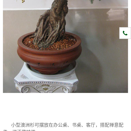
1331
小型澳洲杉可摆放在办公桌、书桌、客厅，搭配禅意配