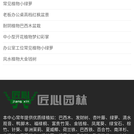
常见植物小绿萝
老板办公桌高档红枫盆景
耐阴植物巴西木盆栽
中小型开花植物梦幻彩掌
办公室工位常见植物小绿萝
风水植物大金钱树
本中心常年提供优质绿植如：巴西木、发财树、杏叶藤、绿萝、滴水
观音、鸭脚木、福禄桐、富贵竹笼、金钱榕、凤尾葵、绿宝石、棕
竹、针葵、非洲茉莉、夏威椰、荷兰铁、巴西铁、百合竹、南洋杉、