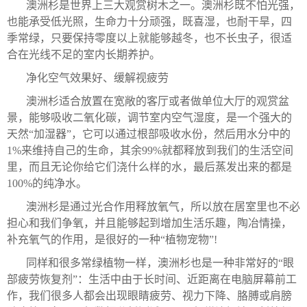
澳洲杉是世界上三大观赏树木之一。澳洲杉既不怕光强，
也能承受低光照，生命力十分顽强，既喜湿，也耐干旱，四
季常绿，只要保持零度以上就能够越冬，也不长虫子，很适
合在光线不足的室内长期养护。
净化空气效果好、缓解视疲劳
澳洲杉适合放置在宽敞的客厅或者做单位大厅的观赏盆
景，能够吸收二氧化碳，调节室内空气湿度，是一个强大的
天然“加湿器”，它可以通过根部吸收水份，然后用水分中的
1%来维持自己的生命，其余99%就都释放到我们的生活空间
里，而且无论你给它们浇什么样的水，最后蒸发出来的都是
100%的纯净水。
澳洲杉是通过光合作用释放氧气，所以放在居室里也不必
担心和我们争氧，并且能够起到增加生活乐趣，陶冶情操，
补充氧气的作用，是很好的一种“植物宠物”!
同样和很多常绿植物一样，澳洲杉也是一种非常好的“眼
部疲劳恢复剂”：生活中由于长时间、近距离在电脑屏幕前工
作，我们很多人都会出现眼睛疲劳、视力下降、胳膊或肩膀