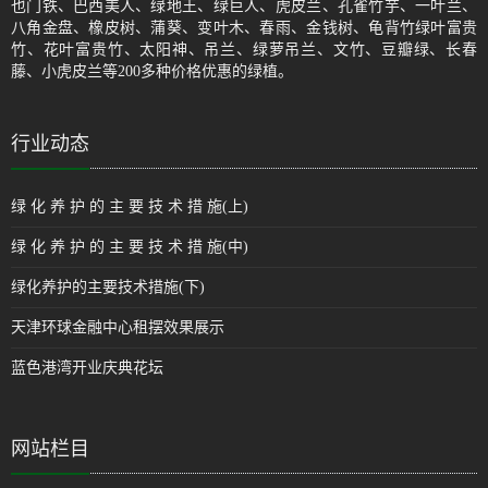
也门铁、巴西美人、绿地王、绿巨人、虎皮兰、孔雀竹芋、一叶兰、
八角金盘、橡皮树、蒲葵、变叶木、春雨、金钱树、龟背竹绿叶富贵
竹、花叶富贵竹、太阳神、吊兰、绿萝吊兰、文竹、豆瓣绿、长春
藤、小虎皮兰等200多种价格优惠的绿植。
行业动态
绿 化 养 护 的 主 要 技 术 措 施(上)
绿 化 养 护 的 主 要 技 术 措 施(中)
绿化养护的主要技术措施(下)
天津环球金融中心租摆效果展示
蓝色港湾开业庆典花坛
网站栏目