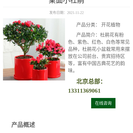
桌面小杜鹃
发布日期：2021-11-22
产品分类： 开花植物
产品简介：杜鹃花有粉
色、紫色、红色、白色等常见
品种，杜鹃花小盆栽常用来摆
放在公司前台、贵宾招待区
等，富有中国古典花艺的韵
味。
北京总部：
13311369061
在线咨询
产品概述