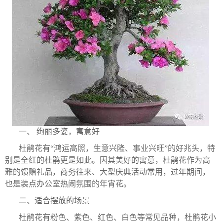
一、 绚丽多姿，寓意好
杜鹃花有“鸿运高照，生意兴隆、事业兴旺”的好兆头，特
别是全红的杜鹃更是如此。因其美好的寓意，杜鹃花作为高
雅的馈赠礼品，商务往来、大型庆典活动常用，过年期间，
也是装点办公室热闹氛围的年宵花。
二、适合摆放的场景
杜鹃花有粉色、紫色、红色、白色等常见品种，杜鹃花小