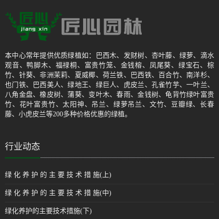
本中心常年提供优质绿植如：巴西木、发财树、杏叶藤、绿萝、滴水
观音、鸭脚木、福禄桐、富贵竹笼、金钱榕、凤尾葵、绿宝石、棕
竹、针葵、非洲茉莉、夏威椰、荷兰铁、巴西铁、百合竹、南洋杉、
也门铁、巴西美人、绿地王、绿巨人、虎皮兰、孔雀竹芋、一叶兰、
八角金盘、橡皮树、蒲葵、变叶木、春雨、金钱树、龟背竹绿叶富贵
竹、花叶富贵竹、太阳神、吊兰、绿萝吊兰、文竹、豆瓣绿、长春
藤、小虎皮兰等200多种价格优惠的绿植。
行业动态
绿 化 养 护 的 主 要 技 术 措 施(上)
绿 化 养 护 的 主 要 技 术 措 施(中)
绿化养护的主要技术措施(下)