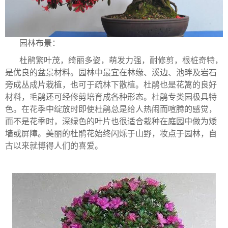
园林布景：
杜鹃繁叶茂，绮丽多姿，萌发力强，耐修剪，根桩奇特，
是优良的盆景材料。园林中最宜在林缘、溪边、池畔及岩石
旁成丛成片栽植，也可于疏林下散植。杜鹃也是花篱的良好
材料，毛鹃还可经修剪培育成各种形态。杜鹃专类园极具特
色。在花季中绽放时即使杜鹃总是给人热闹而喧腾的感觉，
而不是花季时，深绿色的叶片也很适合栽种在庭园中做为矮
墙或屏障。美丽的杜鹃花始终闪烁于山野，妆点于园林，自
古以来就博得人们的喜爱。