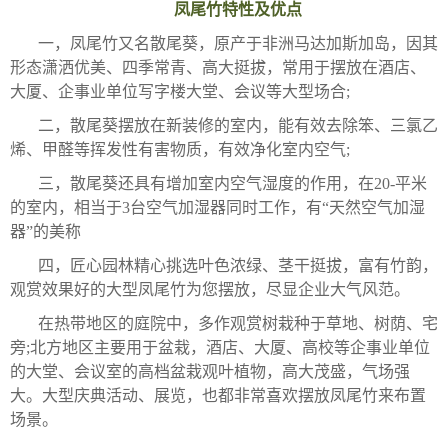
凤尾竹特性及优点
一，凤尾竹又名散尾葵，原产于非洲马达加斯加岛，因其
形态潇洒优美、四季常青、高大挺拔，常用于摆放在酒店、
大厦、企事业单位写字楼大堂、会议等大型场合;
二，散尾葵摆放在新装修的室内，能有效去除笨、三氯乙
烯、甲醛等挥发性有害物质，有效净化室内空气;
三，散尾葵还具有增加室内空气湿度的作用，在20-平米
的室内，相当于3台空气加湿器同时工作，有“天然空气加湿
器”的美称
四，匠心园林精心挑选叶色浓绿、茎干挺拔，富有竹韵，
观赏效果好的大型凤尾竹为您摆放，尽显企业大气风范。
在热带地区的庭院中，多作观赏树栽种于草地、树荫、宅
旁;北方地区主要用于盆栽，酒店、大厦、高校等企事业单位
的大堂、会议室的高档盆栽观叶植物，高大茂盛，气场强
大。大型庆典活动、展览，也都非常喜欢摆放凤尾竹来布置
场景。