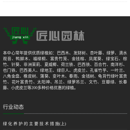
本中心常年提供优质绿植如：巴西木、发财树、杏叶藤、绿萝、滴水
观音、鸭脚木、福禄桐、富贵竹笼、金钱榕、凤尾葵、绿宝石、棕
竹、针葵、非洲茉莉、夏威椰、荷兰铁、巴西铁、百合竹、南洋杉、
也门铁、巴西美人、绿地王、绿巨人、虎皮兰、孔雀竹芋、一叶兰、
八角金盘、橡皮树、蒲葵、变叶木、春雨、金钱树、龟背竹绿叶富贵
竹、花叶富贵竹、太阳神、吊兰、绿萝吊兰、文竹、豆瓣绿、长春
藤、小虎皮兰等200多种价格优惠的绿植。
行业动态
绿 化 养 护 的 主 要 技 术 措 施(上)