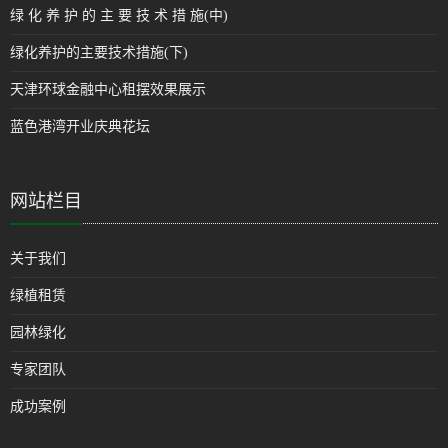
绿 化 养 护 的 主 要 技 术 措 施(中)
绿化养护的主要技术措施(下)
天津环球金融中心租摆效果展示
蓝色港湾开业庆典花坛
网站栏目
关于我们
绿植租赁
园林绿化
专家团队
成功案例