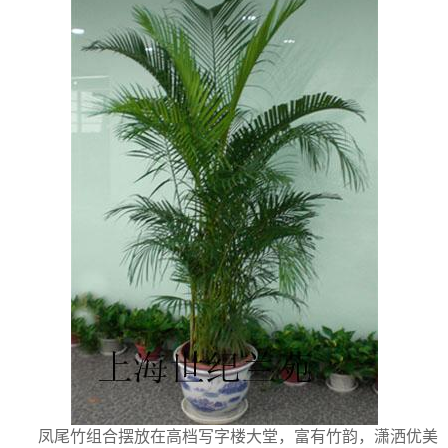
凤尾竹组合摆放在高档写字楼大堂，富有竹韵，潇洒优美