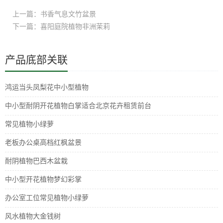
上一篇：书香气息文竹盆景
下一篇：喜阳庭院植物非洲茉莉
产品底部关联
鸿运当头凤梨花中小型植物
中小型耐阴开花植物白掌适合北京花卉租赁前台
常见植物小绿萝
老板办公桌高档红枫盆景
耐阴植物巴西木盆栽
中小型开花植物梦幻彩掌
办公室工位常见植物小绿萝
风水植物大金钱树