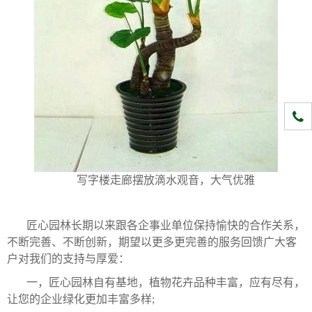
1331
写字楼走廊摆放滴水观音，大气优雅
匠心园林长期以来跟各企事业单位保持愉快的合作关系，
不断完善、不断创新，期望以更多更完善的服务回馈广大客
户对我们的支持与厚爱：
一，匠心园林自有基地，植物花卉品种丰富，应有尽有，
让您的企业绿化更加丰富多样;