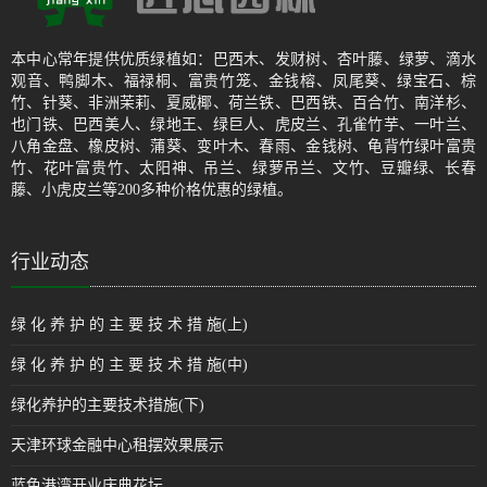
本中心常年提供优质绿植如：巴西木、发财树、杏叶藤、绿萝、滴水
观音、鸭脚木、福禄桐、富贵竹笼、金钱榕、凤尾葵、绿宝石、棕
竹、针葵、非洲茉莉、夏威椰、荷兰铁、巴西铁、百合竹、南洋杉、
也门铁、巴西美人、绿地王、绿巨人、虎皮兰、孔雀竹芋、一叶兰、
八角金盘、橡皮树、蒲葵、变叶木、春雨、金钱树、龟背竹绿叶富贵
竹、花叶富贵竹、太阳神、吊兰、绿萝吊兰、文竹、豆瓣绿、长春
藤、小虎皮兰等200多种价格优惠的绿植。
行业动态
绿 化 养 护 的 主 要 技 术 措 施(上)
绿 化 养 护 的 主 要 技 术 措 施(中)
绿化养护的主要技术措施(下)
天津环球金融中心租摆效果展示
蓝色港湾开业庆典花坛