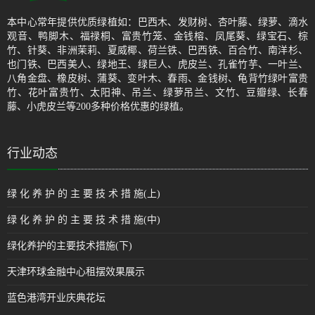
本中心常年提供优质绿植如：巴西木、发财树、杏叶藤、绿萝、滴水
观音、鸭脚木、福禄桐、富贵竹笼、金钱榕、凤尾葵、绿宝石、棕
竹、针葵、非洲茉莉、夏威椰、荷兰铁、巴西铁、百合竹、南洋杉、
也门铁、巴西美人、绿地王、绿巨人、虎皮兰、孔雀竹芋、一叶兰、
八角金盘、橡皮树、蒲葵、变叶木、春雨、金钱树、龟背竹绿叶富贵
竹、花叶富贵竹、太阳神、吊兰、绿萝吊兰、文竹、豆瓣绿、长春
藤、小虎皮兰等200多种价格优惠的绿植。
行业动态
绿 化 养 护 的 主 要 技 术 措 施(上)
绿 化 养 护 的 主 要 技 术 措 施(中)
绿化养护的主要技术措施(下)
天津环球金融中心租摆效果展示
蓝色港湾开业庆典花坛