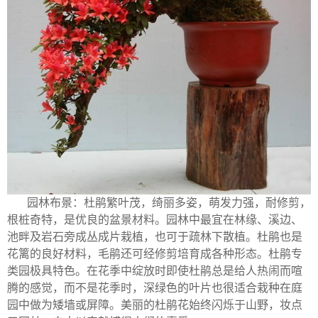
园林布景：杜鹃繁叶茂，绮丽多姿，萌发力强，耐修剪，
根桩奇特，是优良的盆景材料。园林中最宜在林缘、溪边、
池畔及岩石旁成丛成片栽植，也可于疏林下散植。杜鹃也是
花篱的良好材料，毛鹃还可经修剪培育成各种形态。杜鹃专
类园极具特色。在花季中绽放时即使杜鹃总是给人热闹而喧
腾的感觉，而不是花季时，深绿色的叶片也很适合栽种在庭
园中做为矮墙或屏障。美丽的杜鹃花始终闪烁于山野，妆点