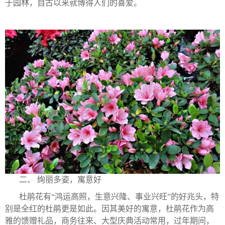
于园林，自古以来就博得人们的喜爱。
二、 绚丽多姿，寓意好
杜鹃花有“鸿运高照，生意兴隆、事业兴旺”的好兆头，特
别是全红的杜鹃更是如此。因其美好的寓意，杜鹃花作为高
雅的馈赠礼品，商务往来、大型庆典活动常用，过年期间，