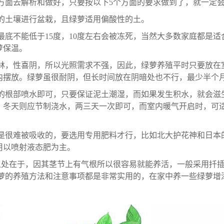
方面去解析和做好，只要按以下5个方面的要求做到了，就一定
的土壤进行盆栽，且绿萝适用偏酸性的土。
，最底不能低于15度，10度左右会被冻死，当然大多数家庭都
萝保温。
林，性喜阴，所以光照需求不强，因此，绿萝养殖平时只要放在
内摆放。绿萝虽很耐阴，但长时间放在阴暗处也不行，最少半个
的根部喷水即可，只要保证泥土潮湿，而如果发生积水，就会滋
，冬天则应节制浇水，两三天一次即可，而室内暖气开启时，可
是很难被吸收的，要选用专用肥料才行，比如北大护花神和日本
用以喷射液态肥为主。
处在于，因其茎节上有气根所以很容易就能养活，一般采用扦插法
绿萝的养殖方法和注意事项都是非常实用的，在家中养一些绿萝增