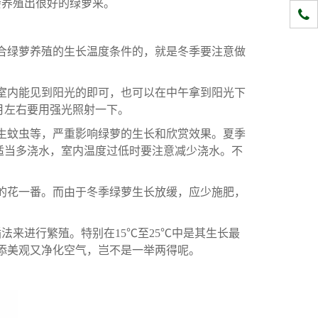
会养殖出很好的绿萝来。
1331
是适合绿萝养殖的生长温度条件的，就是冬季要注意做
室内能见到阳光的即可，也可以在中午拿到阳光下
月左右要用强光照射一下。
生蚊虫等，严重影响绿萝的生长和欣赏效果。夏季
适当多浇水，室内温度过低时要注意减少浇水。不
的花一番。而由于冬季绿萝生长放缓，应少施肥，
来进行繁殖。特别在15℃至25℃中是其生长最
添美观又净化空气，岂不是一举两得呢。