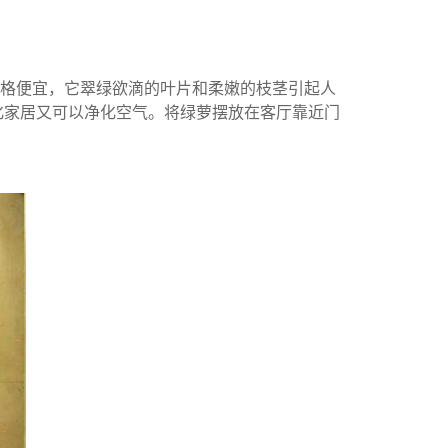
价格便宜，它翠绿欲滴的叶片和柔嫩的枝茎引起人
化家居又可以净化空气。将绿萝摆放在客厅靠近门