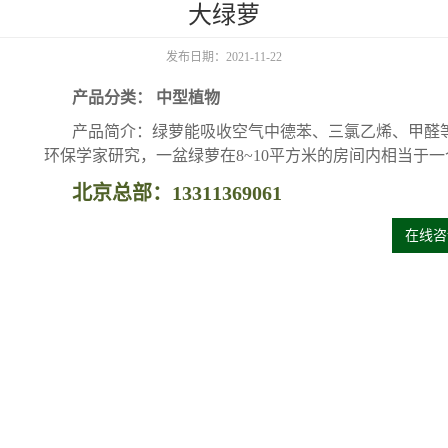
大绿萝
发布日期：2021-11-22
产品分类： 中型植物
产品简介：绿萝能吸收空气中德苯、三氯乙烯、甲醛
环保学家研究，一盆绿萝在8~10平方米的房间内相当于
北京总部：13311369061
在线咨