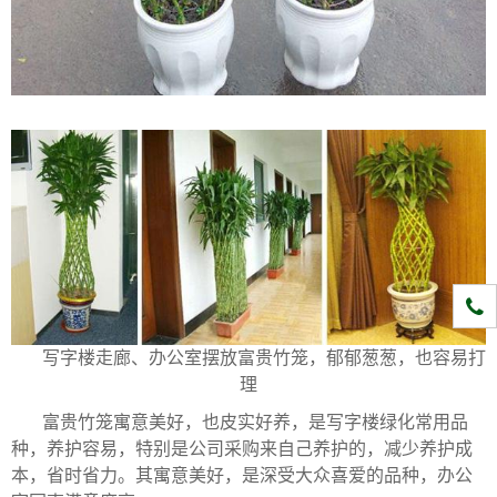
1331
写字楼走廊、办公室摆放富贵竹笼，郁郁葱葱，也容易打
理
富贵竹笼寓意美好，也皮实好养，是写字楼绿化常用品
种，养护容易，特别是公司采购来自己养护的，减少养护成
本，省时省力。其寓意美好，是深受大众喜爱的品种，办公