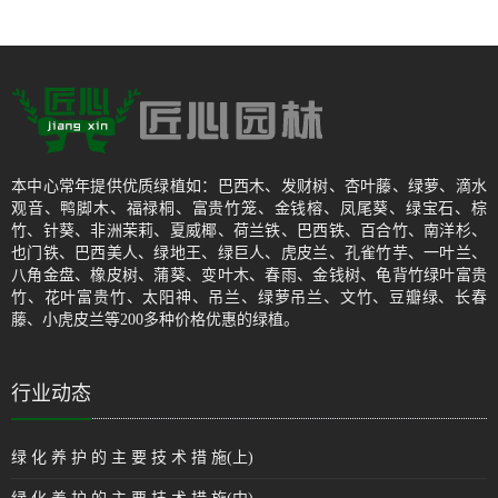
本中心常年提供优质绿植如：巴西木、发财树、杏叶藤、绿萝、滴水
观音、鸭脚木、福禄桐、富贵竹笼、金钱榕、凤尾葵、绿宝石、棕
竹、针葵、非洲茉莉、夏威椰、荷兰铁、巴西铁、百合竹、南洋杉、
也门铁、巴西美人、绿地王、绿巨人、虎皮兰、孔雀竹芋、一叶兰、
八角金盘、橡皮树、蒲葵、变叶木、春雨、金钱树、龟背竹绿叶富贵
竹、花叶富贵竹、太阳神、吊兰、绿萝吊兰、文竹、豆瓣绿、长春
藤、小虎皮兰等200多种价格优惠的绿植。
行业动态
绿 化 养 护 的 主 要 技 术 措 施(上)