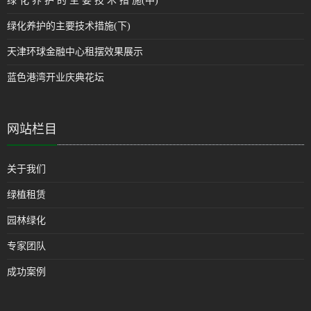
绿 化 养 护 的 主 要 技 术 措 施(中)
绿化养护的主要技术措施(下)
天津环球金融中心租摆效果展示
蓝色港湾开业庆典花坛
网站栏目
关于我们
绿植租赁
园林绿化
专家团队
成功案例