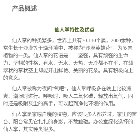
产品概述
仙人掌特性及优点
仙人掌的种类繁多，世界上共有70-110个属，2000余种，
常生长于沙漠等干燥环境中，被称为“沙漠英雄花”，为多肉
植物的一类。仙人掌的花语是——坚强，具有顽强的生命
力，坚韧的性格，有水、无水、天热、天冷都不在乎，在翡
翠状的掌状茎上却能开出鲜艳、美丽的花朵。具有积极向上
的意义。
仙人掌被称为夜间“氧吧”，仙人掌呼吸多在晚上比较凉
爽、潮湿时进行。呼吸时，吸入二氧化碳，释放出氧气，同
时还是吸附灰尘的高手，可以起到净化环境的作用。
仙人掌是家喻户晓的植物，应该很多人都养过，家里的窗
台、阳台常见它扎扎的身影，不敢触碰。办公室绿化选择的
仙人掌，其实种类很多。