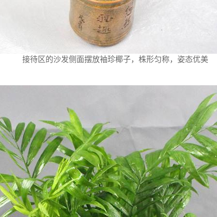
接待区的沙发侧面摆放袖珍椰子，株形匀称，姿态优美