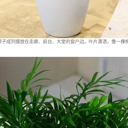
椰子成列摆放在走廊、前台、大堂的窗户边，叶片潇洒，像一棵