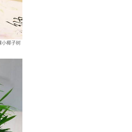
棵小椰子树