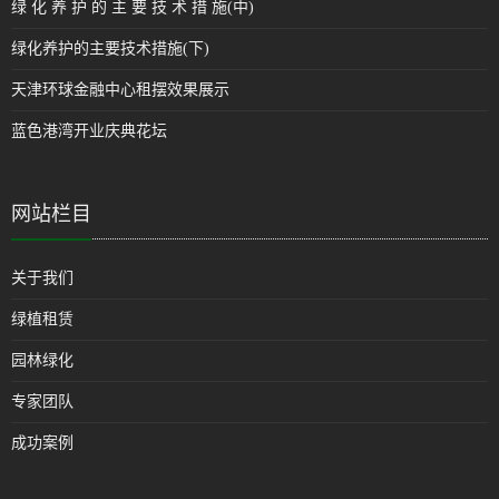
绿 化 养 护 的 主 要 技 术 措 施(中)
绿化养护的主要技术措施(下)
天津环球金融中心租摆效果展示
蓝色港湾开业庆典花坛
网站栏目
关于我们
绿植租赁
园林绿化
专家团队
成功案例