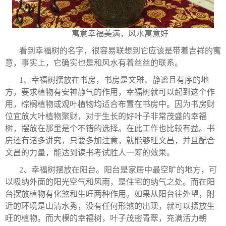
寓意幸福美满，风水寓意好
看到幸福树的名字，很容易联想到它应该是带着吉祥的寓
意，事实上，它确实也是和风水有着丝丝的联系。
1、幸福树摆放在书房，书房是文雅、静谧且有序的地
方，要求植物有安神静气的作用，幸福树就可以起到这个作
用，棕榈植物或观叶植物均适合布置在书房中。因为书房财
位宜放大叶植物聚财，对于生长的好叶子非常茂盛的幸福
树，摆放在那里是个不错的选择。在此工作也比较有益。书
房还有诸多讲究，只要多加注意，就能够旺文昌，并且配合
文昌的力量，能达到读书考试胜人一筹的效果。
2、幸福树摆放在阳台。阳台是家居中最空旷的地方，可
以吸纳外面的阳光空气和风雨，是住宅的纳气之处。而在阳
台摆放植物有化煞和生旺两种作用。如果从阳台往外望，附
近的环境是山清水秀，没有任何形煞的出现，就可以摆放生
旺的植物。而大棵的幸福树，叶子茂密青翠，充满活力朝