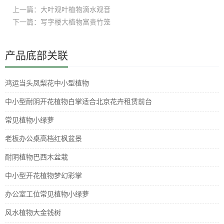
上一篇：大叶观叶植物滴水观音
下一篇：写字楼大植物富贵竹笼
产品底部关联
鸿运当头凤梨花中小型植物
中小型耐阴开花植物白掌适合北京花卉租赁前台
常见植物小绿萝
老板办公桌高档红枫盆景
耐阴植物巴西木盆栽
中小型开花植物梦幻彩掌
办公室工位常见植物小绿萝
风水植物大金钱树