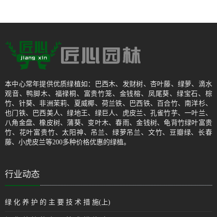
本中心常年提供优质绿植如：巴西木、发财树、杏叶藤、绿萝、滴水
观音、鸭脚木、福禄桐、富贵竹笼、金钱榕、凤尾葵、绿宝石、棕
竹、针葵、非洲茉莉、夏威椰、荷兰铁、巴西铁、百合竹、南洋杉、
也门铁、巴西美人、绿地王、绿巨人、虎皮兰、孔雀竹芋、一叶兰、
八角金盘、橡皮树、蒲葵、变叶木、春雨、金钱树、龟背竹绿叶富贵
竹、花叶富贵竹、太阳神、吊兰、绿萝吊兰、文竹、豆瓣绿、长春
藤、小虎皮兰等200多种价格优惠的绿植。
行业动态
绿 化 养 护 的 主 要 技 术 措 施(上)