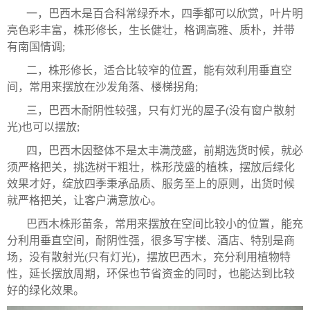
一，巴西木是百合科常绿乔木，四季都可以欣赏，叶片明
亮色彩丰富，株形修长，生长健壮，格调高雅、质朴，并带
有南国情调;
二，株形修长，适合比较窄的位置，能有效利用垂直空
间，常用来摆放在沙发角落、楼梯拐角;
三，巴西木耐阴性较强，只有灯光的屋子(没有窗户散射
光)也可以摆放;
四，巴西木因整体不是太丰满茂盛，前期选货时候，就必
须严格把关，挑选树干粗壮，株形茂盛的植株，摆放后绿化
效果才好，绽放四季秉承品质、服务至上的原则，出货时候
就严格把关，让客户满意放心。
巴西木株形苗条，常用来摆放在空间比较小的位置，能充
分利用垂直空间，耐阴性强，很多写字楼、酒店、特别是商
场，没有散射光(只有灯光)，摆放巴西木，充分利用植物特
性，延长摆放周期，环保也节省资金的同时，也能达到比较
好的绿化效果。