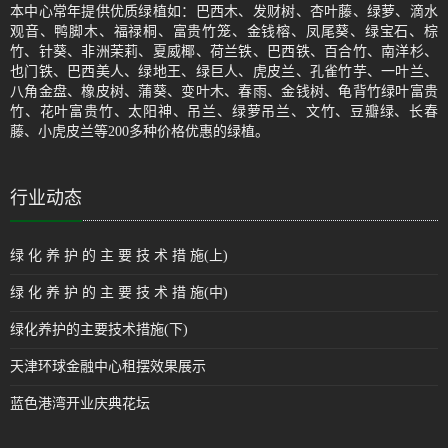
本中心常年提供优质绿植如：巴西木、发财树、杏叶藤、绿萝、滴水
观音、鸭脚木、福禄桐、富贵竹笼、金钱榕、凤尾葵、绿宝石、棕
竹、针葵、非洲茉莉、夏威椰、荷兰铁、巴西铁、百合竹、南洋杉、
也门铁、巴西美人、绿地王、绿巨人、虎皮兰、孔雀竹芋、一叶兰、
八角金盘、橡皮树、蒲葵、变叶木、春雨、金钱树、龟背竹绿叶富贵
竹、花叶富贵竹、太阳神、吊兰、绿萝吊兰、文竹、豆瓣绿、长春
藤、小虎皮兰等200多种价格优惠的绿植。
行业动态
绿 化 养 护 的 主 要 技 术 措 施(上)
绿 化 养 护 的 主 要 技 术 措 施(中)
绿化养护的主要技术措施(下)
天津环球金融中心租摆效果展示
蓝色港湾开业庆典花坛