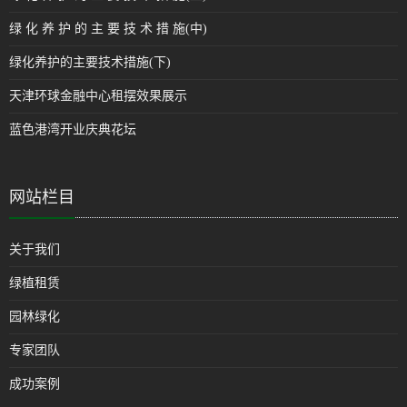
绿 化 养 护 的 主 要 技 术 措 施(中)
绿化养护的主要技术措施(下)
天津环球金融中心租摆效果展示
蓝色港湾开业庆典花坛
网站栏目
关于我们
绿植租赁
园林绿化
专家团队
成功案例