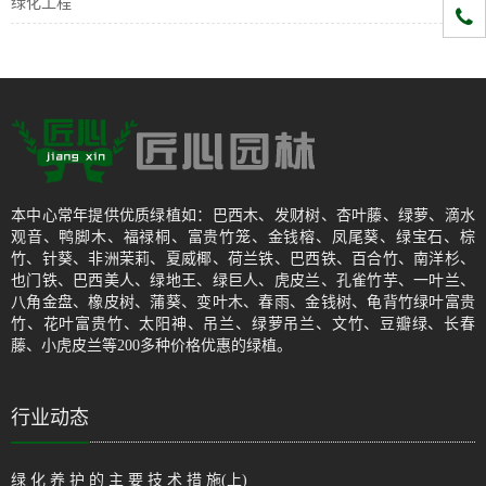
绿化工程
1331
本中心常年提供优质绿植如：巴西木、发财树、杏叶藤、绿萝、滴水
观音、鸭脚木、福禄桐、富贵竹笼、金钱榕、凤尾葵、绿宝石、棕
竹、针葵、非洲茉莉、夏威椰、荷兰铁、巴西铁、百合竹、南洋杉、
也门铁、巴西美人、绿地王、绿巨人、虎皮兰、孔雀竹芋、一叶兰、
八角金盘、橡皮树、蒲葵、变叶木、春雨、金钱树、龟背竹绿叶富贵
竹、花叶富贵竹、太阳神、吊兰、绿萝吊兰、文竹、豆瓣绿、长春
藤、小虎皮兰等200多种价格优惠的绿植。
行业动态
绿 化 养 护 的 主 要 技 术 措 施(上)