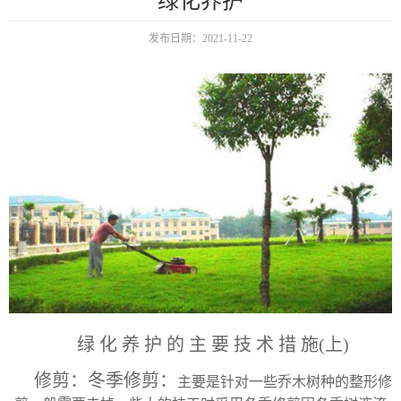
绿化养护
发布日期：2021-11-22
绿 化 养 护 的 主 要 技 术 措 施(上)
修剪：冬季修剪：
主要是针对一些乔木树种的整形修