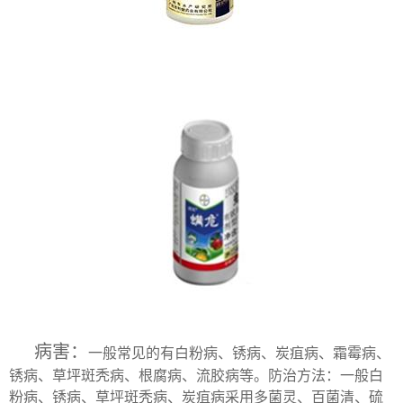
病害：
一般常见的有白粉病、锈病、炭疽病、霜霉病、
锈病、草坪斑秃病、根腐病、流胶病等。防治方法：一般白
粉病、锈病、草坪斑秃病、炭疽病采用多菌灵、百菌清、硫