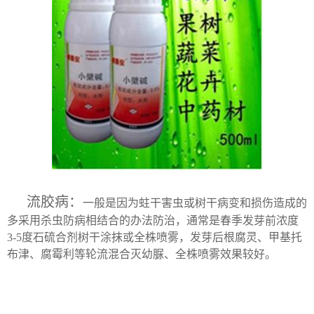
流胶病：
一般是因为蛀干害虫或树干病变和损伤造成的
多采用杀虫防病相结合的办法防治，通常是春季发芽前浓度
3-5度石硫合剂树干涂抹或全株喷雾，发芽后根腐灵、甲基托
布津、腐霉利等轮流混合灭幼脲、全株喷雾效果较好。