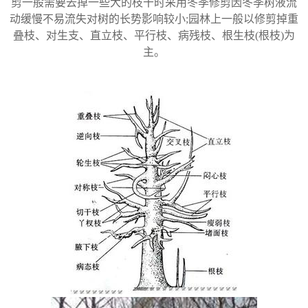
剪一般需要去掉一些大的枝干时采用冬季修剪因冬季树液流
动缓慢不易流失对树的长势影响较小;园林上一般以修剪掉重
叠枝、对生支、直立枝、平行枝、病残枝、根生枝(根枝)为
主。