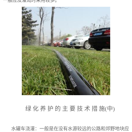
一般应及灌溉时采用较多。
绿 化 养 护 的 主 要 技 术 措 施(中)
水罐车浇灌：一般是在没有水源较远的公路和郊野地块应