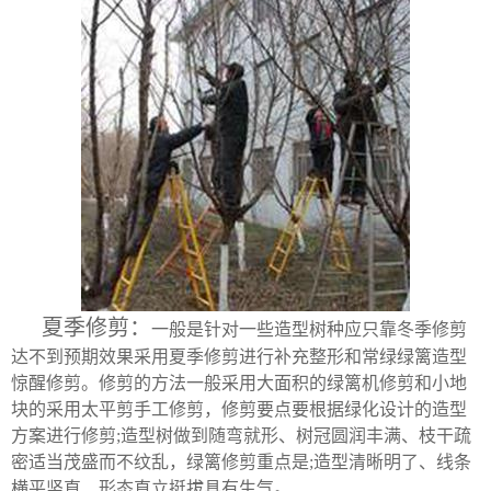
夏季修剪：
一般是针对一些造型树种应只靠冬季修剪
达不到预期效果采用夏季修剪进行补充整形和常绿绿篱造型
惊醒修剪。修剪的方法一般采用大面积的绿篱机修剪和小地
块的采用太平剪手工修剪，修剪要点要根据绿化设计的造型
方案进行修剪;造型树做到随弯就形、树冠圆润丰满、枝干疏
密适当茂盛而不纹乱，绿篱修剪重点是;造型清晰明了、线条
横平竖直、形态直立挺拔具有生气。