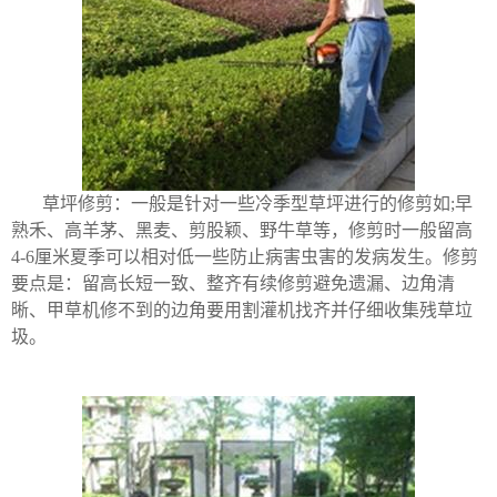
草坪修剪：一般是针对一些冷季型草坪进行的修剪如;早
熟禾、高羊茅、黑麦、剪股颖、野牛草等，修剪时一般留高
4-6厘米夏季可以相对低一些防止病害虫害的发病发生。修剪
要点是：留高长短一致、整齐有续修剪避免遗漏、边角清
晰、甲草机修不到的边角要用割灌机找齐并仔细收集残草垃
圾。