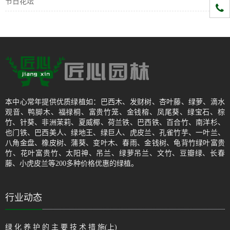
节日花坛
1331
本中心常年提供优质绿植如：巴西木、发财树、杏叶藤、绿萝、滴水
观音、鸭脚木、福禄桐、富贵竹笼、金钱榕、凤尾葵、绿宝石、棕
竹、针葵、非洲茉莉、夏威椰、荷兰铁、巴西铁、百合竹、南洋杉、
也门铁、巴西美人、绿地王、绿巨人、虎皮兰、孔雀竹芋、一叶兰、
八角金盘、橡皮树、蒲葵、变叶木、春雨、金钱树、龟背竹绿叶富贵
竹、花叶富贵竹、太阳神、吊兰、绿萝吊兰、文竹、豆瓣绿、长春
藤、小虎皮兰等200多种价格优惠的绿植。
行业动态
绿 化 养 护 的 主 要 技 术 措 施(上)