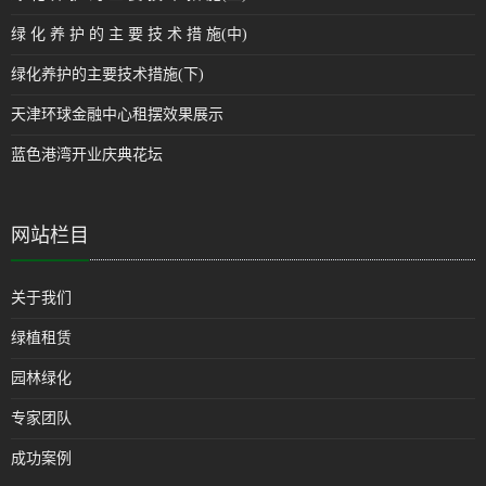
绿 化 养 护 的 主 要 技 术 措 施(中)
绿化养护的主要技术措施(下)
天津环球金融中心租摆效果展示
蓝色港湾开业庆典花坛
网站栏目
关于我们
绿植租赁
园林绿化
专家团队
成功案例